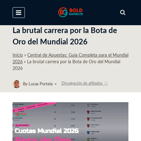
Skip
to
content
La brutal carrera por la Bota de
Oro del Mundial 2026
Início
»
Central de Apuestas: Guía Completa para el Mundial
2026
»
La brutal carrera por la Bota de Oro del Mundial
2026
Divulgación de afiliados
ⓘ
By
Lucas Portela