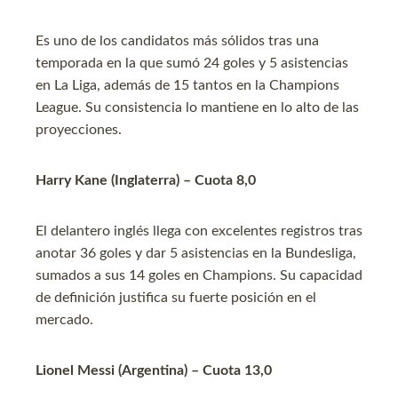
Es uno de los candidatos más sólidos tras una
temporada en la que sumó 24 goles y 5 asistencias
en La Liga, además de 15 tantos en la Champions
League. Su consistencia lo mantiene en lo alto de las
proyecciones.
Harry Kane (Inglaterra) – Cuota 8,0
El delantero inglés llega con excelentes registros tras
anotar 36 goles y dar 5 asistencias en la Bundesliga,
sumados a sus 14 goles en Champions. Su capacidad
de definición justifica su fuerte posición en el
mercado.
Lionel Messi (Argentina) – Cuota 13,0