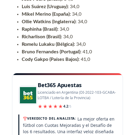
Luis Suárez (Uruguay):
34,0
Mikel Merino (España):
34,0
Ollie Watkins (Inglaterra):
34,0
Raphinha (Brasil):
34,0
Richarlison (Brasil):
34,0
Romelu Lukaku (Bélgica):
34,0
Bruno Fernandes (Portugal):
41,0
Cody Gakpo (Países Bajos):
41,0
Bet365 Apuestas
Licenciado en Argentina (DI-2022-103-GCABA-
LOTBA / Lotería de la Provincia)
★★★★★
4.2
/5
La mejor oferta en
VEREDICTO DEL ANALISTA:
fútbol con Cuotas Mejoradas y el Desafío de
los 6 resultados. Una interfaz veloz diseñada