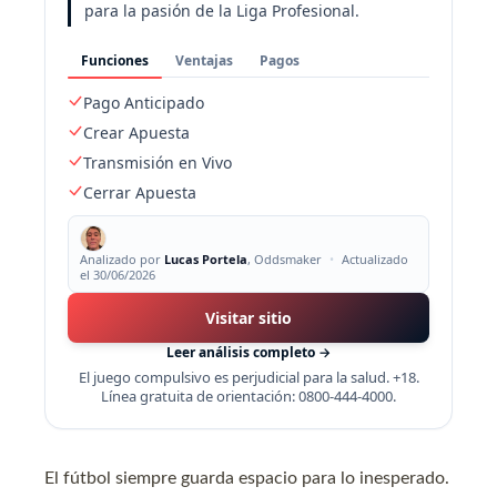
para la pasión de la Liga Profesional.
Funciones
Ventajas
Pagos
Pago Anticipado
Crear Apuesta
Transmisión en Vivo
Cerrar Apuesta
Analizado por
Lucas Portela
, Oddsmaker
•
Actualizado
el 30/06/2026
Visitar sitio
Leer análisis completo →
El juego compulsivo es perjudicial para la salud. +18.
Línea gratuita de orientación: 0800-444-4000.
El fútbol siempre guarda espacio para lo inesperado.