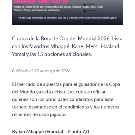
Cuotas de la Bota de Oro del Mundial 2026. Lista
con los favoritos Mbappé, Kane, Messi, Haaland,
Yamal y las 15 opciones adicionales.
Publicado el:
20 de mayo de 2026
El mercado de apuestas para el goleador de la Copa
del Mundo ya está activo. Las cuotas reflejan
quiénes son los principales candidatos para este
torneo, basándose en el rendimiento y los números
recientes de cada jugador.
Kylian Mbappé (Francia) – Cuota 7,0