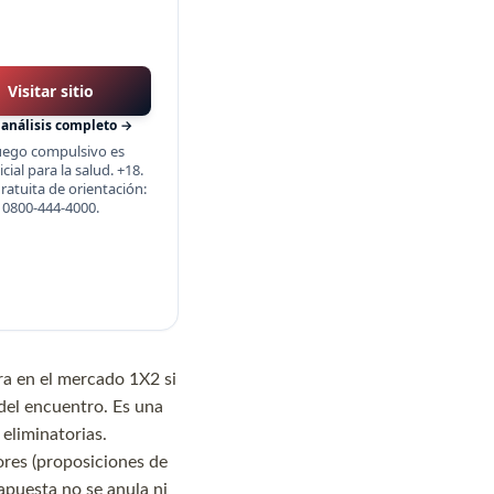
Visitar sitio
 análisis completo →
juego compulsivo es
cial para la salud. +18.
ratuita de orientación:
0800-444-4000.
ra en el mercado 1X2 si
 del encuentro. Es una
eliminatorias.
res (proposiciones de
a apuesta no se anula ni