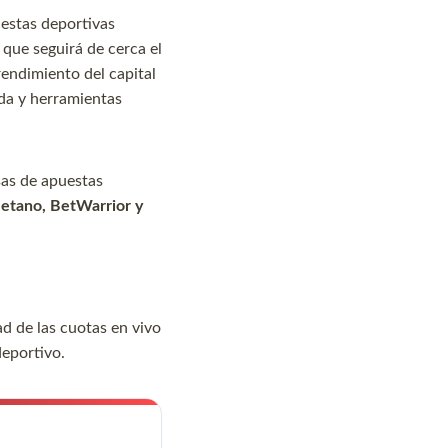
uestas deportivas
 que seguirá de cerca el
rendimiento del capital
da y herramientas
sas de apuestas
etano, BetWarrior y
ad de las cuotas en vivo
deportivo.