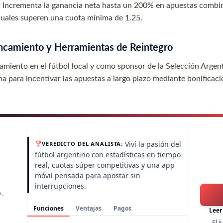
:
Incrementa la ganancia neta hasta un 200% en apuestas combin
duales superen una cuota mínima de 1.25.
ncamiento y Herramientas de Reintegro
amiento en el fútbol local y como sponsor de la Selección Argen
a para incentivar las apuestas a largo plazo mediante bonificaci
Viví la pasión del
VEREDICTO DEL ANALISTA:
fútbol argentino con estadísticas en tiempo
real, cuotas súper competitivas y una app
móvil pensada para apostar sin
interrupciones.
A,
Funciones
Ventajas
Pagos
Leer
El 