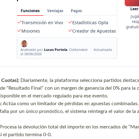
Leer
Funciones
Ventajas
Pagos
Jugá
res
Transmisión en Vivo
Estadísticas Opta
gratuit
Misiones
Creador de Apuestas
Analizado por
Lucas Portela
, Oddsmaker
•
Actualizado
el 30/06/2026
 Cuotas):
Diariamente, la plataforma selecciona partidos destac
de “Resultado Final” con un margen de ganancia del 0% para la c
disponible en el mercado regulado para ese evento.
:
Actúa como un limitador de pérdidas en apuestas combinadas. 
falla por un único pronóstico, el sistema reintegra el valor de la
Procesa la devolución total del importe en los mercados de “Ma
i el partido termina 0-0.