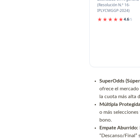
(Resolución N.º 16-
IPLYCMGGP-2024)
★★★★★
4.6
/5
SuperOdds (Súper
ofrece el mercado 
la cuota más alta 
Múltipla Protegida
o más selecciones 
bono.
Empate Aburrido:
“Descanso/Final” s