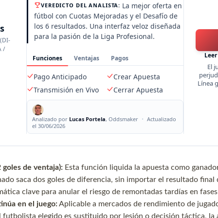
La mejor oferta en
VEREDICTO DEL ANALISTA:
fútbol con Cuotas Mejoradas y el Desafío de
los 6 resultados. Una interfaz veloz diseñada
s
para la pasión de la Liga Profesional.
(DI-
 /
Leer
Funciones
Ventajas
Pagos
El 
perjudi
Pago Anticipado
Crear Apuesta
Línea g
Transmisión en Vivo
Cerrar Apuesta
Analizado por
Lucas Portela
, Oddsmaker
•
Actualizado
el 30/06/2026
 goles de ventaja):
Esta función liquida la apuesta como ganado
nado saca dos goles de diferencia, sin importar el resultado final
tica clave para anular el riesgo de remontadas tardías en fases 
inúa en el juego:
Aplicable a mercados de rendimiento de jugado
 el futbolista elegido es sustituido por lesión o decisión táctica, l