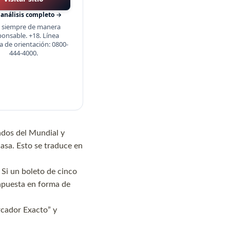
 análisis completo →
 siempre de manera
ponsable. +18. Línea
a de orientación: 0800-
444-4000.
ados del Mundial y
asa. Esto se traduce en
Si un boleto de cinco
 apuesta en forma de
rcador Exacto” y