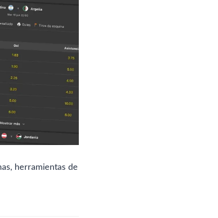
mas, herramientas de