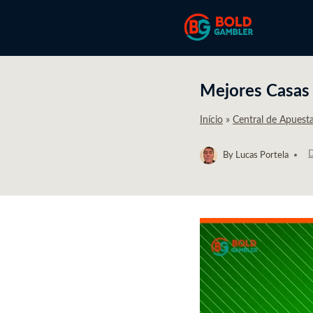
Skip
to
content
Mejores Casas 
Início
»
Central de Apuest
D
By
Lucas Portela