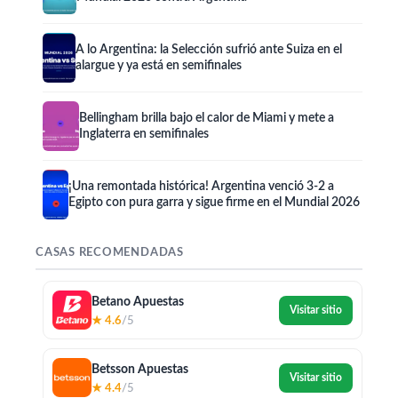
A lo Argentina: la Selección sufrió ante Suiza en el
alargue y ya está en semifinales
Bellingham brilla bajo el calor de Miami y mete a
Inglaterra en semifinales
¡Una remontada histórica! Argentina venció 3-2 a
Egipto con pura garra y sigue firme en el Mundial 2026
CASAS RECOMENDADAS
Betano Apuestas
Visitar sitio
★ 4.6
/5
Betsson Apuestas
Visitar sitio
★ 4.4
/5