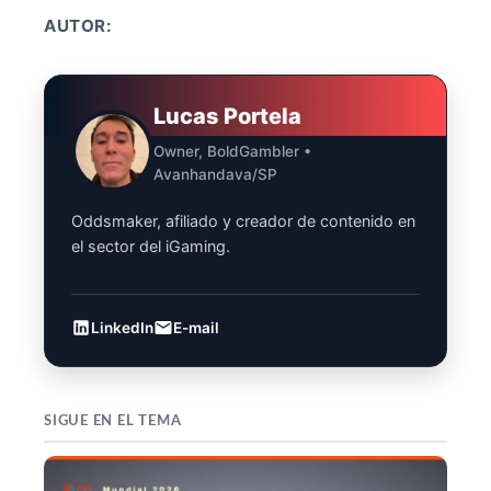
AUTOR:
Lucas Portela
Owner, BoldGambler •
Avanhandava/SP
Oddsmaker, afiliado y creador de contenido en
el sector del iGaming.
LinkedIn
E-mail
SIGUE EN EL TEMA