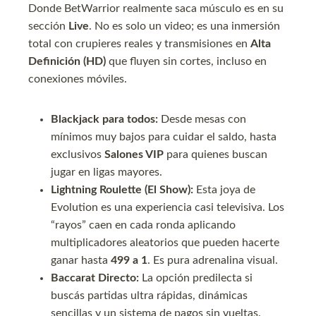
Donde BetWarrior realmente saca músculo es en su
sección
Live
. No es solo un video; es una inmersión
total con crupieres reales y transmisiones en
Alta
Definición (HD)
que fluyen sin cortes, incluso en
conexiones móviles.
Blackjack para todos:
Desde mesas con
mínimos muy bajos para cuidar el saldo, hasta
exclusivos
Salones VIP
para quienes buscan
jugar en ligas mayores.
Lightning Roulette (El Show):
Esta joya de
Evolution es una experiencia casi televisiva. Los
“rayos” caen en cada ronda aplicando
multiplicadores aleatorios que pueden hacerte
ganar hasta
499 a 1
. Es pura adrenalina visual.
Baccarat Directo:
La opción predilecta si
buscás partidas ultra rápidas, dinámicas
sencillas y un sistema de pagos sin vueltas.