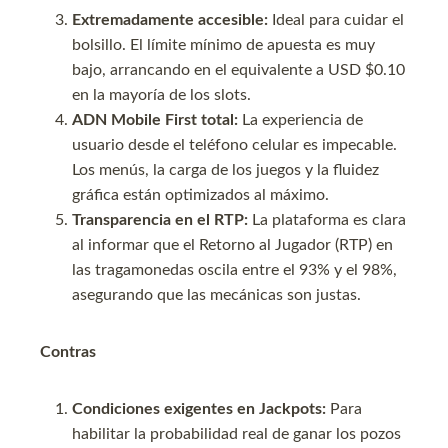
Extremadamente accesible:
Ideal para cuidar el
bolsillo. El límite mínimo de apuesta es muy
bajo, arrancando en el equivalente a USD $0.10
en la mayoría de los slots.
ADN Mobile First total:
La experiencia de
usuario desde el teléfono celular es impecable.
Los menús, la carga de los juegos y la fluidez
gráfica están optimizados al máximo.
Transparencia en el RTP:
La plataforma es clara
al informar que el Retorno al Jugador (RTP) en
las tragamonedas oscila entre el 93% y el 98%,
asegurando que las mecánicas son justas.
Contras
Condiciones exigentes en Jackpots:
Para
habilitar la probabilidad real de ganar los pozos