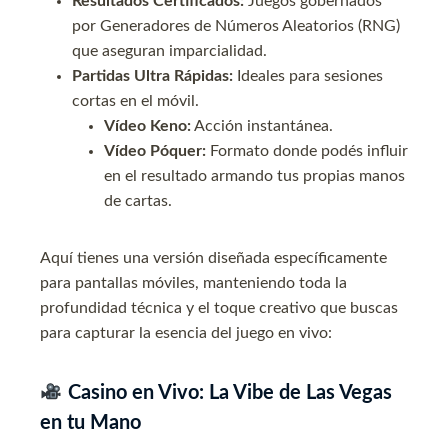
Resultados Certificados:
Juegos gobernados
por Generadores de Números Aleatorios (RNG)
que aseguran imparcialidad.
Partidas Ultra Rápidas:
Ideales para sesiones
cortas en el móvil.
Vídeo Keno:
Acción instantánea.
Vídeo Póquer:
Formato donde podés influir
en el resultado armando tus propias manos
de cartas.
Aquí tienes una versión diseñada específicamente
para pantallas móviles, manteniendo toda la
profundidad técnica y el toque creativo que buscas
para capturar la esencia del juego en vivo:
Casino en Vivo: La Vibe de Las Vegas
en tu Mano