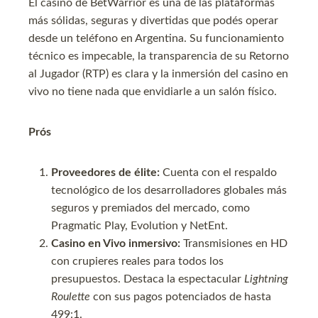
El casino de BetWarrior es una de las plataformas
más sólidas, seguras y divertidas que podés operar
desde un teléfono en Argentina. Su funcionamiento
técnico es impecable, la transparencia de su Retorno
al Jugador (RTP) es clara y la inmersión del casino en
vivo no tiene nada que envidiarle a un salón físico.
Prós
Proveedores de élite:
Cuenta con el respaldo
tecnológico de los desarrolladores globales más
seguros y premiados del mercado, como
Pragmatic Play, Evolution y NetEnt.
Casino en Vivo inmersivo:
Transmisiones en HD
con crupieres reales para todos los
presupuestos. Destaca la espectacular
Lightning
Roulette
con sus pagos potenciados de hasta
499:1.