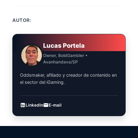
AUTOR:
Lucas Portela
Owner, BoldGambler •
Avanhandava/SP
Oddsmaker, afiliado y creador de contenido en
el sector del iGaming.
LinkedIn
E-mail