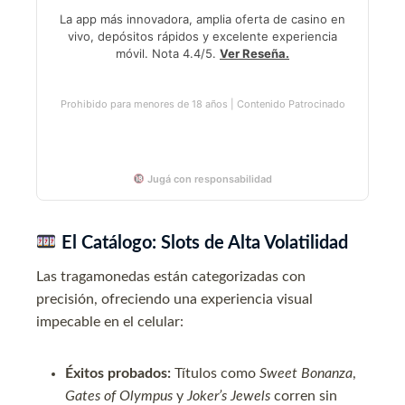
La app más innovadora, amplia oferta de casino en
vivo, depósitos rápidos y excelente experiencia
móvil. Nota 4.4/5.
Ver Reseña.
Prohibido para menores de 18 años | Contenido Patrocinado
IR AL SITIO
Jugá con responsabilidad
El Catálogo: Slots de Alta Volatilidad
Las tragamonedas están categorizadas con
precisión, ofreciendo una experiencia visual
impecable en el celular:
Éxitos probados:
Títulos como
Sweet Bonanza
,
Gates of Olympus
y
Joker’s Jewels
corren sin