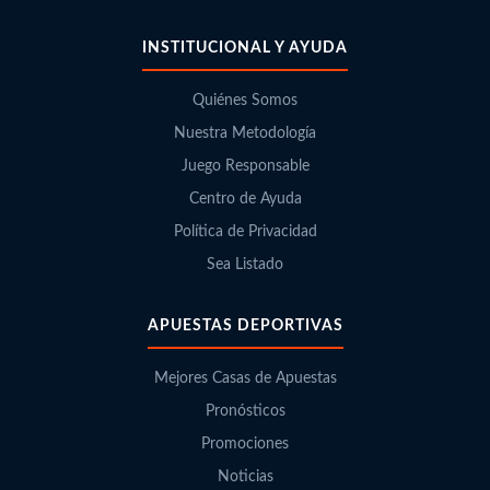
INSTITUCIONAL Y AYUDA
Quiénes Somos
Nuestra Metodología
Juego Responsable
Centro de Ayuda
Política de Privacidad
Sea Listado
APUESTAS DEPORTIVAS
Mejores Casas de Apuestas
Pronósticos
Promociones
Noticias