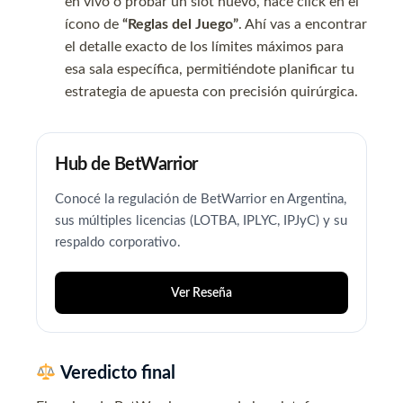
en vivo o probar un slot nuevo, hacé click en el
ícono de
“Reglas del Juego”
. Ahí vas a encontrar
el detalle exacto de los límites máximos para
esa sala específica, permitiéndote planificar tu
estrategia de apuesta con precisión quirúrgica.
Hub de BetWarrior
Conocé la regulación de BetWarrior en Argentina,
sus múltiples licencias (LOTBA, IPLYC, IPJyC) y su
respaldo corporativo.
Ver Reseña
Veredicto final