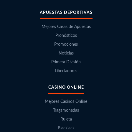
APUESTAS DEPORTIVAS
Mejores Casas de Apuestas
Pronósticos
Promociones
Noticias
Primera División
Libertadores
CASINO ONLINE
Mejores Casinos Online
Tragamonedas
Ruleta
Blackjack