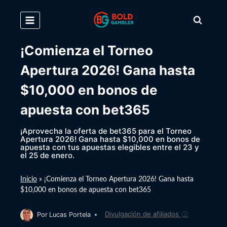
Skip
to
content
¡Comienza el Torneo
Apertura 2026! Gana hasta
$10,000 en bonos de
apuesta con bet365
¡Aprovecha la oferta de bet365 para el Torneo
Apertura 2026! Gana hasta $10,000 en bonos de
apuesta con tus apuestas elegibles entre el 23 y
el 25 de enero.
Início
»
¡Comienza el Torneo Apertura 2026! Gana hasta
$10,000 en bonos de apuesta con bet365
Divulgación de afiliados
ⓘ
Por
Lucas Portela