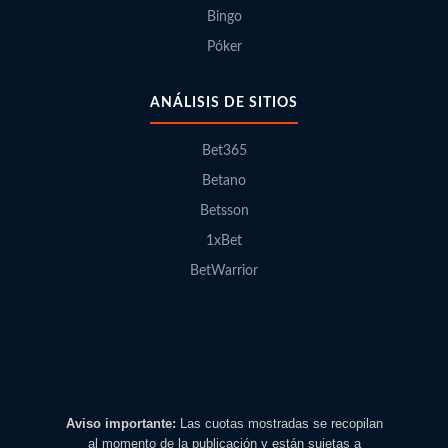
Bingo
Póker
ANÁLISIS DE SITIOS
Bet365
Betano
Betsson
1xBet
BetWarrior
Aviso importante:
Las cuotas mostradas se recopilan
al momento de la publicación y están sujetas a