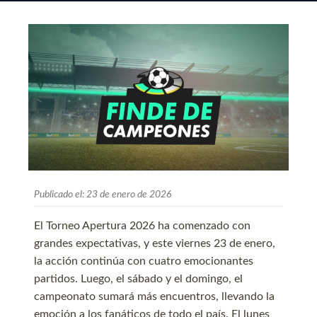
Publicado el:
23 de enero de 2026
El Torneo Apertura 2026 ha comenzado con
grandes expectativas, y este viernes 23 de enero,
la acción continúa con cuatro emocionantes
partidos. Luego, el sábado y el domingo, el
campeonato sumará más encuentros, llevando la
emoción a los fanáticos de todo el país. El lunes