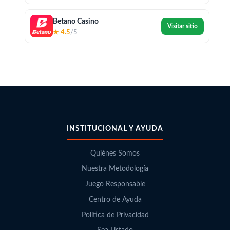
Betano Casino
Visitar sitio
★ 4.5
/5
INSTITUCIONAL Y AYUDA
Quiénes Somos
Nuestra Metodología
Juego Responsable
Centro de Ayuda
Política de Privacidad