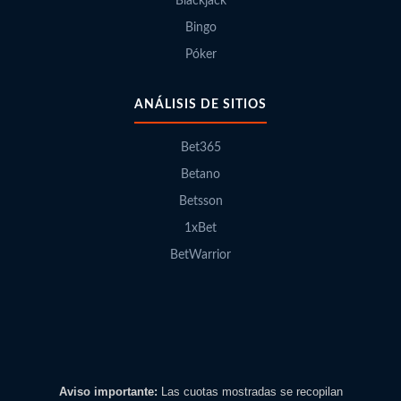
Blackjack
Bingo
Póker
ANÁLISIS DE SITIOS
Bet365
Betano
Betsson
1xBet
BetWarrior
Aviso importante:
Las cuotas mostradas se recopilan