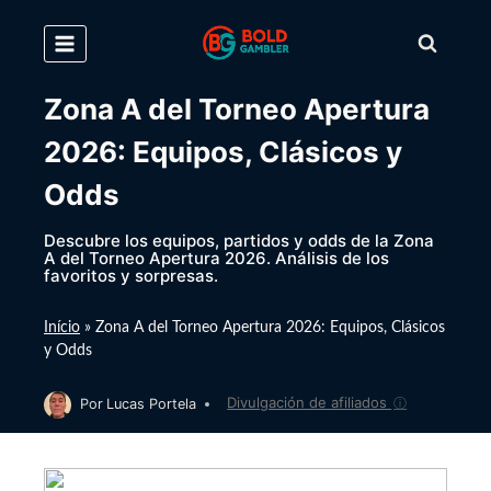
Skip
to
content
Zona A del Torneo Apertura
2026: Equipos, Clásicos y
Odds
Descubre los equipos, partidos y odds de la Zona
A del Torneo Apertura 2026. Análisis de los
favoritos y sorpresas.
Início
»
Zona A del Torneo Apertura 2026: Equipos, Clásicos
y Odds
Divulgación de afiliados
ⓘ
Por
Lucas Portela