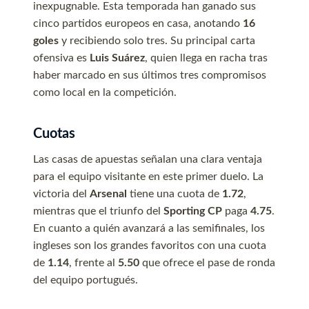
inexpugnable. Esta temporada han ganado sus
cinco partidos europeos en casa, anotando
16
goles
y recibiendo solo tres. Su principal carta
ofensiva es
Luis Suárez
, quien llega en racha tras
haber marcado en sus últimos tres compromisos
como local en la competición.
Cuotas
Las casas de apuestas señalan una clara ventaja
para el equipo visitante en este primer duelo. La
victoria del
Arsenal
tiene una cuota de
1.72
,
mientras que el triunfo del
Sporting CP
paga
4.75
.
En cuanto a quién avanzará a las semifinales, los
ingleses son los grandes favoritos con una cuota
de
1.14
, frente al
5.50
que ofrece el pase de ronda
del equipo portugués.