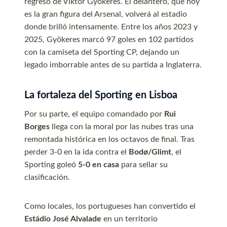
regreso de Viktor Gyökeres. El delantero, que hoy
es la gran figura del Arsenal, volverá al estadio
donde brilló intensamente. Entre los años 2023 y
2025, Gyökeres marcó 97 goles en 102 partidos
con la camiseta del Sporting CP, dejando un
legado imborrable antes de su partida a Inglaterra.
La fortaleza del Sporting en Lisboa
Por su parte, el equipo comandado por
Rui
Borges
llega con la moral por las nubes tras una
remontada histórica en los octavos de final. Tras
perder 3-0 en la ida contra el
Bodø/Glimt
, el
Sporting goleó
5-0 en casa
para sellar su
clasificación.
Como locales, los portugueses han convertido el
Estádio José Alvalade
en un territorio