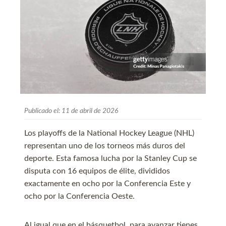
Publicado el:
11 de abril de 2026
Los playoffs de la National Hockey League (NHL)
representan uno de los torneos más duros del
deporte. Esta famosa lucha por la Stanley Cup se
disputa con 16 equipos de élite, divididos
exactamente en ocho por la Conferencia Este y
ocho por la Conferencia Oeste.
Al igual que en el básquetbol, para avanzar tienes