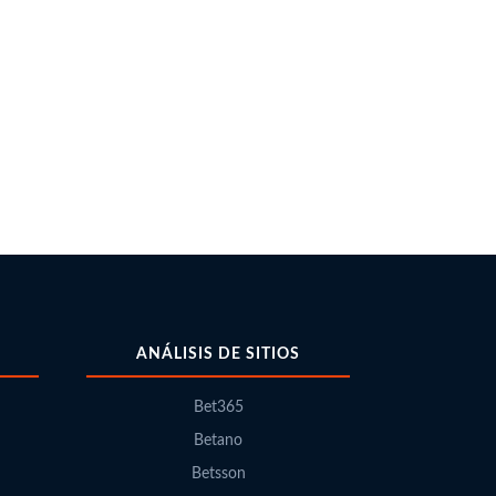
ANÁLISIS DE SITIOS
Bet365
Betano
Betsson