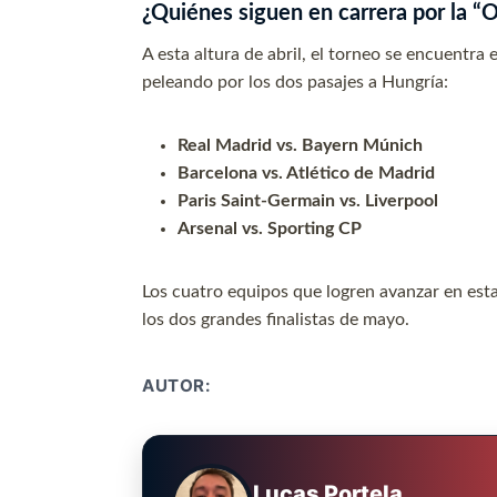
¿Quiénes siguen en carrera por la “
A esta altura de abril, el torneo se encuentra
peleando por los dos pasajes a Hungría:
Real Madrid vs. Bayern Múnich
Barcelona vs. Atlético de Madrid
Paris Saint-Germain vs. Liverpool
Arsenal vs. Sporting CP
Los cuatro equipos que logren avanzar en esta 
los dos grandes finalistas de mayo.
AUTOR:
Lucas Portela