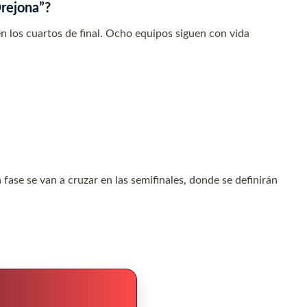
Orejona”?
 en los cuartos de final. Ocho equipos siguen con vida
fase se van a cruzar en las semifinales, donde se definirán