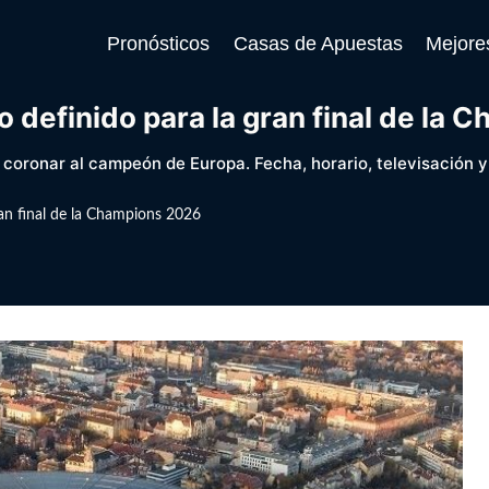
Pronósticos
Casas de Apuestas
Mejore
 definido para la gran final de la
oronar al campeón de Europa. Fecha, horario, televisación y 
ran final de la Champions 2026