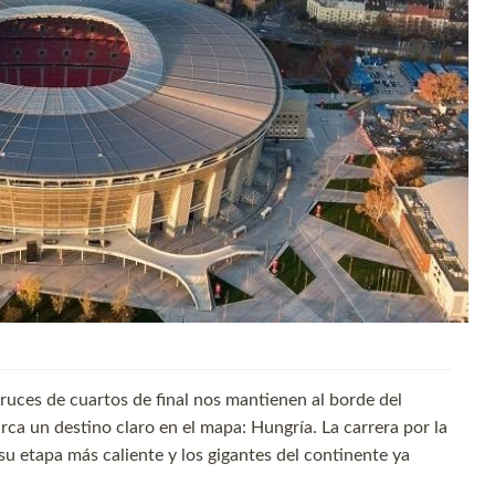
ruces de cuartos de final nos mantienen al borde del
rca un destino claro en el mapa: Hungría. La carrera por la
u etapa más caliente y los gigantes del continente ya