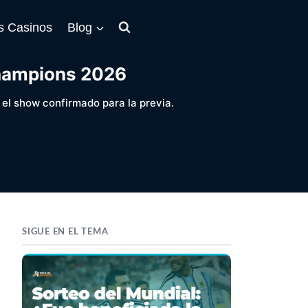
s Casinos
Blog
 Champions 2026
el show confirmado para la previa.
SIGUE EN EL TEMA