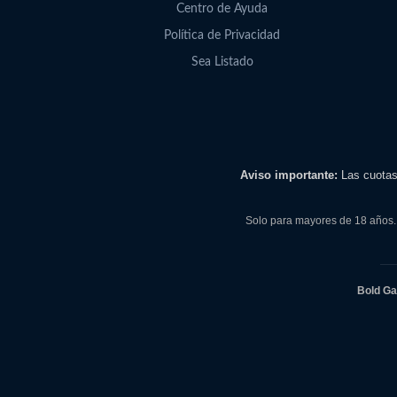
Centro de Ayuda
Política de Privacidad
Sea Listado
Aviso importante:
Las cuotas
Solo para mayores de 18 años. 
Bold Ga