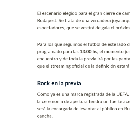
El escenario elegido para el gran cierre de c
Budapest. Se trata de una verdadera joya arq
espectadores, que se vestirá de gala el próxi
Para los que seguimos el fútbol de este lado de
programado para las
13:00 hs
, el momento jus
encuentro y de toda la previa irá por las pant
que el streaming oficial de la definición estar
Rock en la previa
Como ya es una marca registrada de la UEFA, l
la ceremonia de apertura tendrá un fuerte ac
será la encargada de levantar al público en B
cancha.