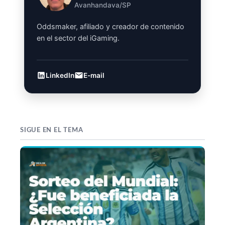
Avanhandava/SP
Oddsmaker, afiliado y creador de contenido
en el sector del iGaming.
LinkedIn
E-mail
SIGUE EN EL TEMA