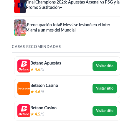
Final Champions 2026: Apuestas Arsenal vs PSG y la
Promo Sustitución+
¡Preocupación total! Messi se lesionó en el Inter
Miami a un mes del Mundial
CASAS RECOMENDADAS
Betano Apuestas
Visitar sitio
★ 4.6
/5
Betsson Casino
Visitar sitio
★ 4.6
/5
Betano Casino
Visitar sitio
★ 4.5
/5