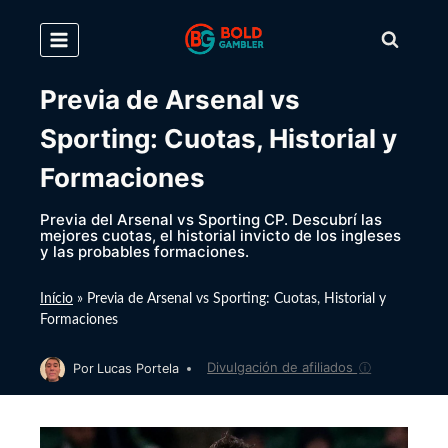
Skip
to
content
Previa de Arsenal vs
Sporting: Cuotas, Historial y
Formaciones
Previa del Arsenal vs Sporting CP. Descubrí las
mejores cuotas, el historial invicto de los ingleses
y las probables formaciones.
Início
»
Previa de Arsenal vs Sporting: Cuotas, Historial y
Formaciones
Divulgación de afiliados
ⓘ
Por
Lucas Portela