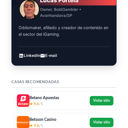
Lucas Portela
Owner, BoldGambler •
Avanhandava/SP
Oddsmaker, afiliado y creador de contenido en
el sector del iGaming.
LinkedIn
E-mail
CASAS RECOMENDADAS
Betano Apuestas
Visitar sitio
★ 4.6
/5
Betsson Casino
Visitar sitio
★ 4.6
/5