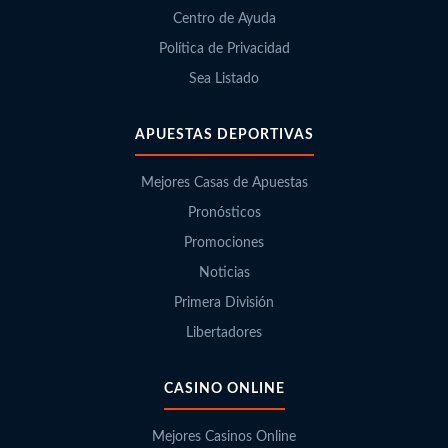
Centro de Ayuda
Política de Privacidad
Sea Listado
APUESTAS DEPORTIVAS
Mejores Casas de Apuestas
Pronósticos
Promociones
Noticias
Primera División
Libertadores
CASINO ONLINE
Mejores Casinos Online