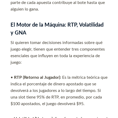
parte de cada apuesta contribuye al bote hasta que
alguien lo gana.
El Motor de la Máquina: RTP, Volatilidad
y GNA
Si quieren tomar decisiones informadas sobre qué
juego elegir, tienen que entender tres componentes
esenciales que influyen en toda la experiencia de
juego:
•
RTP (Retorno al Jugador):
Es la métrica teórica que
indica el porcentaje de dinero apostado que se
devolverá a los jugadores a lo largo del tiempo. Si
una slot tiene 95% de RTP, en promedio, por cada
$100 apostados, el juego devolverá $95.