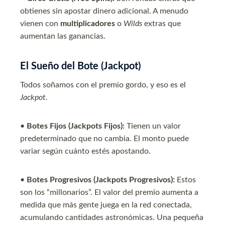
obtienes sin apostar dinero adicional. A menudo
vienen con
multiplicadores
o
Wilds
extras que
aumentan las ganancias.
El Sueño del Bote (Jackpot)
Todos soñamos con el premio gordo, y eso es el
Jackpot
.
•
Botes Fijos (Jackpots Fijos):
Tienen un valor
predeterminado que no cambia. El monto puede
variar según cuánto estés apostando.
•
Botes Progresivos (Jackpots Progresivos):
Estos
son los “millonarios”. El valor del premio aumenta a
medida que más gente juega en la red conectada,
acumulando cantidades astronómicas. Una pequeña