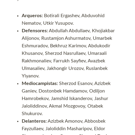
Arqueros:
Botirali Ergashev, Abduvohid
Nematov, Utkir Yusupov.
Defensores:
Abdullah Abdullaev, Khojiakbar
Alijonov, Rustamjon Ashurmatov, Umarbek
Eshmuradov, Bekhruz Karimov, Abdukodir
Khusanov, Sherzod Nasrullaev, Umaraali
Rakhmonaliev, Farrukh Sayfiev, Avazbek
Ulmasaliev, Jakhongir Urozov, Ruslanbek
Yiyanov.
Mediocampistas:
Sherzod Esanov, Azizbek
Ganiev, Dostonbek Hamdamov, Odiljon
Hamrobekov, Jamshid Iskanderov, Jashur
Jaloliddinov, Akmal Mozgovoy, Otabek
Shukurov.
Delanteros:
Azizbek Amonov, Abbosbek
Fayzullaev, Jaloliddin Masharipov, Eldor