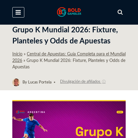
Skip
to
content
Grupo K Mundial 2026: Fixture,
Planteles y Odds de Apuestas
Início
»
Central de Apuestas: Guía Completa para el Mundial
2026
»
Grupo K Mundial 2026: Fixture, Planteles y Odds de
Apuestas
Divulgación de afiliados
ⓘ
By
Lucas Portela