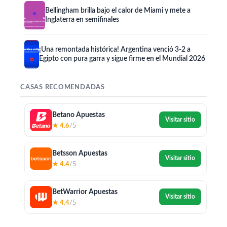
Bellingham brilla bajo el calor de Miami y mete a
Inglaterra en semifinales
¡Una remontada histórica! Argentina venció 3-2 a
Egipto con pura garra y sigue firme en el Mundial 2026
CASAS RECOMENDADAS
Betano Apuestas
Visitar sitio
★ 4.6
/5
Betsson Apuestas
Visitar sitio
★ 4.4
/5
BetWarrior Apuestas
Visitar sitio
★ 4.4
/5